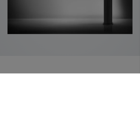
Gessi – Inspirationen für das
Badezimmer
Tauchen Sie ein in das Universum der raffinierten
Schönheit von GESSI, das mit seinen Kreationen oder
maßgeschneiderten Details und Oberflächen jede
Installation in eine Oase der Eleganz und des